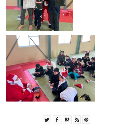
SCHEDULE
スケジュール
CLASS
クラス紹介
INSTRUCTOR
インストラクター
CONTACT
お問合せ
ACCESS
アクセス
HOME
NEWS
SYSTEM
FACILITY
SCHEDULE
CLASS