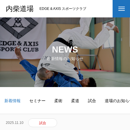
内柴道場
EDGE & AXIS スポーツクラブ
NEWS
最新情報のお知らせ
新着情報
セミナー
柔術
柔道
試合
道場のお知ら
2025.11.10
試合