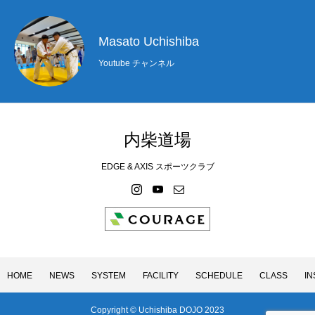
HOME
NEWS
SYSTEM
FACILITY
SCHEDULE
CLASS
Masato Uchishiba
Youtube チャンネル
内柴道場
EDGE & AXIS スポーツクラブ
HOME
NEWS
SYSTEM
FACILITY
SCHEDULE
CLASS
I
Copyright © Uchishiba DOJO 2023